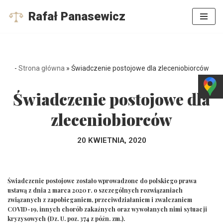
Rafał Panasewicz
Przejdź
do
treści
-
Strona główna
»
Świadczenie postojowe dla zleceniobiorców
Świadczenie postojowe dla
zleceniobiorców
20 KWIETNIA, 2020
Świadczenie postojowe zostało wprowadzone do polskiego prawa
ustawą z dnia 2 marca 2020 r. o szczególnych rozwiązaniach
związanych z zapobieganiem, przeciwdziałaniem i zwalczaniem
COVID-19, innych chorób zakaźnych oraz wywołanych nimi sytuacji
kryzysowych (Dz. U. poz. 374 z późn. zm.).