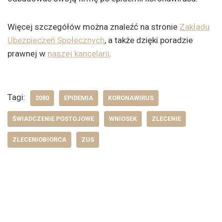
Więcej szczegółów można znaleźć na stronie
Zakładu
Ubezpieczeń Społecznych
, a także dzięki poradzie
prawnej w
naszej kancelarii
.
Tagi:
2080
EPIDEMIA
KORONAWIRUS
ŚWIADCZENIE POSTOJOWE
WNIOSEK
ZLECENIE
ZLECENIOBIORCA
ZUS